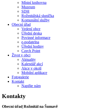
Místní knihovna
Muzeum
SDH
Rožmitálská sluníčka
Komunální služby
Obecní úřad
Vedení obce
Úřední deska
Povinné informace
e-podatelna
Úřední hodiny
Czech Point
Život v obci
Aktuality
Kalendář akcí
Akce v okolí
Mobilní aplikace
Fotogalerie
Kontakt
Napište nám
Kontakty
Obecní úřad Rožmitál na Šumavě