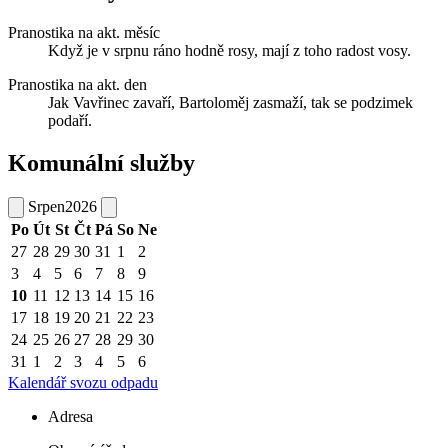
Pranostika na akt. měsíc
Když je v srpnu ráno hodně rosy, mají z toho radost vosy.
Pranostika na akt. den
Jak Vavřinec zavaří, Bartoloměj zasmaží, tak se podzimek
podaří.
Komunální služby
Srpen
2026
Po
Út
St
Čt
Pá
So
Ne
27
28
29
30
31
1
2
3
4
5
6
7
8
9
10
11
12
13
14
15
16
17
18
19
20
21
22
23
24
25
26
27
28
29
30
31
1
2
3
4
5
6
Kalendář svozu odpadu
Adresa