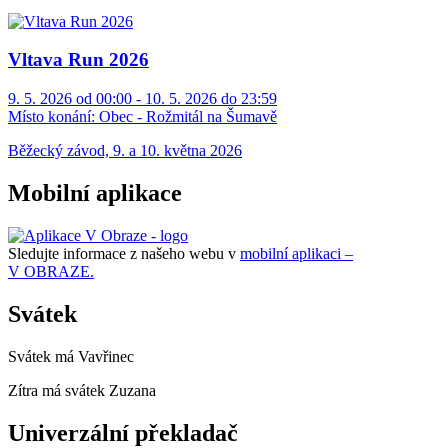
Vltava Run 2026
9. 5. 2026 od 00:00 - 10. 5. 2026 do 23:59
Místo konání:
Obec - Rožmitál na Šumavě
Běžecký závod, 9. a 10. května 2026
Mobilní aplikace
Sledujte informace z našeho webu v
mobilní aplikaci –
V OBRAZE.
Svátek
Svátek má
Vavřinec
Zítra má svátek
Zuzana
Univerzální překladač