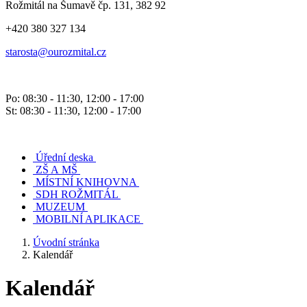
Rožmitál na Šumavě čp. 131, 382 92
+420 380 327 134
starosta@ourozmital.cz
Po: 08:30 - 11:30, 12:00 - 17:00
St: 08:30 - 11:30, 12:00 - 17:00
Úřední deska
ZŠ A MŠ
MÍSTNÍ KNIHOVNA
SDH ROŽMITÁL
MUZEUM
MOBILNÍ APLIKACE
Úvodní stránka
Kalendář
Kalendář