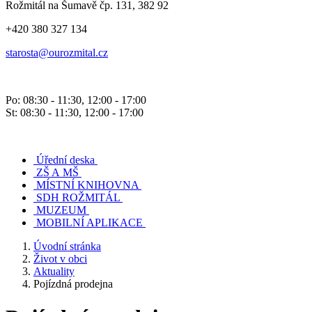
Rožmitál na Šumavě čp. 131, 382 92
+420 380 327 134
starosta@ourozmital.cz
Po: 08:30 - 11:30, 12:00 - 17:00
St: 08:30 - 11:30, 12:00 - 17:00
Úřední deska
ZŠ A MŠ
MÍSTNÍ KNIHOVNA
SDH ROŽMITÁL
MUZEUM
MOBILNÍ APLIKACE
Úvodní stránka
Život v obci
Aktuality
Pojízdná prodejna