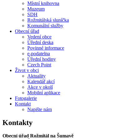
Místní knihovna
Muzeum
SDH
Rožmitálská sluníčka
Komunální služby
Obecní úřad
Vedení obce
Úřední deska
Povinné informace
e-podatelna
Úřední hodiny
Czech Point
Život v obci
Aktuality
Kalendář akcí
Akce v okolí
Mobilní aplikace
Fotogalerie
Kontakt
Napište nám
Kontakty
Obecní úřad Rožmitál na Šumavě