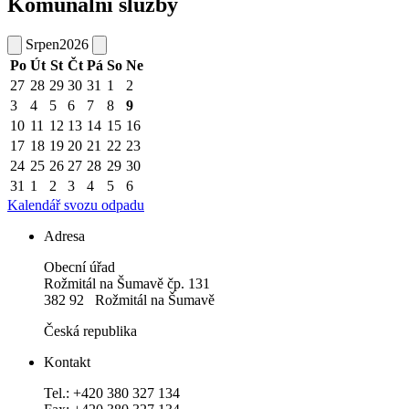
Komunální služby
Srpen
2026
Po
Út
St
Čt
Pá
So
Ne
27
28
29
30
31
1
2
3
4
5
6
7
8
9
10
11
12
13
14
15
16
17
18
19
20
21
22
23
24
25
26
27
28
29
30
31
1
2
3
4
5
6
Kalendář svozu odpadu
Adresa
Obecní úřad
Rožmitál na Šumavě čp. 131
382 92 Rožmitál na Šumavě
Česká republika
Kontakt
Tel.: +420 380 327 134