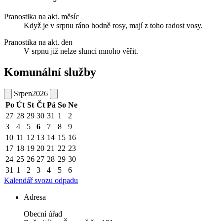
Pranostika na akt. měsíc
Když je v srpnu ráno hodně rosy, mají z toho radost vosy.
Pranostika na akt. den
V srpnu již nelze slunci mnoho věřit.
Komunální služby
Srpen
2026
Po
Út
St
Čt
Pá
So
Ne
27
28
29
30
31
1
2
3
4
5
6
7
8
9
10
11
12
13
14
15
16
17
18
19
20
21
22
23
24
25
26
27
28
29
30
31
1
2
3
4
5
6
Kalendář svozu odpadu
Adresa
Obecní úřad