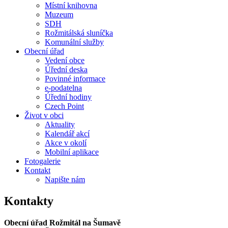
Místní knihovna
Muzeum
SDH
Rožmitálská sluníčka
Komunální služby
Obecní úřad
Vedení obce
Úřední deska
Povinné informace
e-podatelna
Úřední hodiny
Czech Point
Život v obci
Aktuality
Kalendář akcí
Akce v okolí
Mobilní aplikace
Fotogalerie
Kontakt
Napište nám
Kontakty
Obecní úřad Rožmitál na Šumavě