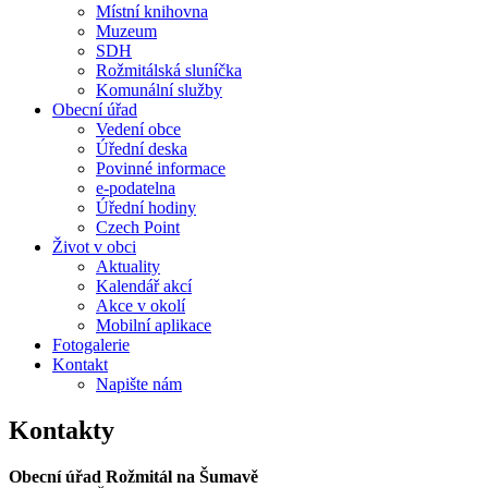
Místní knihovna
Muzeum
SDH
Rožmitálská sluníčka
Komunální služby
Obecní úřad
Vedení obce
Úřední deska
Povinné informace
e-podatelna
Úřední hodiny
Czech Point
Život v obci
Aktuality
Kalendář akcí
Akce v okolí
Mobilní aplikace
Fotogalerie
Kontakt
Napište nám
Kontakty
Obecní úřad Rožmitál na Šumavě