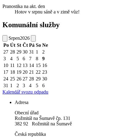
Pranostika na akt. den
Hotov v srpnu sáně a v zimě vůz!
Komunální služby
Srpen
2026
Po
Út
St
Čt
Pá
So
Ne
27
28
29
30
31
1
2
3
4
5
6
7
8
9
10
11
12
13
14
15
16
17
18
19
20
21
22
23
24
25
26
27
28
29
30
31
1
2
3
4
5
6
Kalendář svozu odpadu
Adresa
Obecní úřad
Rožmitál na Šumavě čp. 131
382 92 Rožmitál na Šumavě
Česká republika