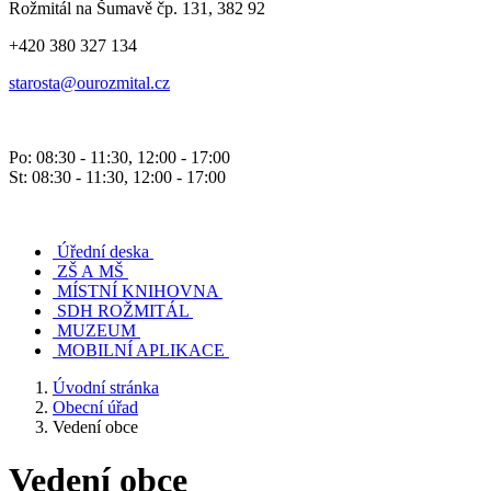
Rožmitál na Šumavě čp. 131, 382 92
+420 380 327 134
starosta@ourozmital.cz
Po: 08:30 - 11:30, 12:00 - 17:00
St: 08:30 - 11:30, 12:00 - 17:00
Úřední deska
ZŠ A MŠ
MÍSTNÍ KNIHOVNA
SDH ROŽMITÁL
MUZEUM
MOBILNÍ APLIKACE
Úvodní stránka
Obecní úřad
Vedení obce
Vedení obce