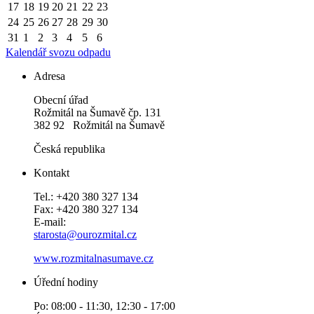
17
18
19
20
21
22
23
24
25
26
27
28
29
30
31
1
2
3
4
5
6
Kalendář svozu odpadu
Adresa
Obecní úřad
Rožmitál na Šumavě čp. 131
382 92 Rožmitál na Šumavě
Česká republika
Kontakt
Tel.: +420 380 327 134
Fax: +420 380 327 134
E-mail:
starosta@ourozmital.cz
www.rozmitalnasumave.cz
Úřední hodiny
Po: 08:00 - 11:30, 12:30 - 17:00