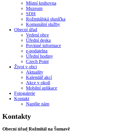
Místní knihovna
Muzeum
SDH
Rožmitálská sluníčka
Komunální služby
Obecní úřad
Vedení obce
Úřední deska
Povinné informace
e-podatelna
Úřední hodiny
Czech Point
Život v obci
Aktuality
Kalendář akcí
Akce v okolí
Mobilní aplikace
Fotogalerie
Kontakt
Napište nám
Kontakty
Obecní úřad Rožmitál na Šumavě