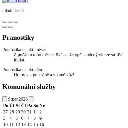
mladí hasiči
Pranostiky
Pranostika na akt. měsíc
Z počátku toho měsíce říká se, že opět studený vítr ze strnišť
fouká.
Pranostika na akt. den
Hotov v srpnu sáně a v zimě vůz!
Komunální služby
Srpen
2026
Po
Út
St
Čt
Pá
So
Ne
27
28
29
30
31
1
2
3
4
5
6
7
8
9
10
11
12
13
14
15
16