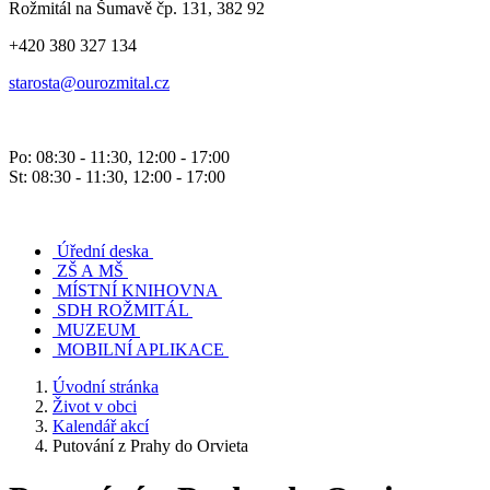
Rožmitál na Šumavě čp. 131, 382 92
+420 380 327 134
starosta@ourozmital.cz
Po: 08:30 - 11:30, 12:00 - 17:00
St: 08:30 - 11:30, 12:00 - 17:00
Úřední deska
ZŠ A MŠ
MÍSTNÍ KNIHOVNA
SDH ROŽMITÁL
MUZEUM
MOBILNÍ APLIKACE
Úvodní stránka
Život v obci
Kalendář akcí
Putování z Prahy do Orvieta